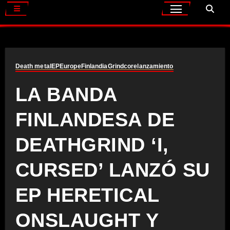
Death metal
EP
Europe
Finlandia
Grindcore
lanzamiento
LA BANDA
FINLANDESA DE
DEATHGRIND ‘I,
CURSED’ LANZÓ SU
EP HERETICAL
ONSLAUGHT Y