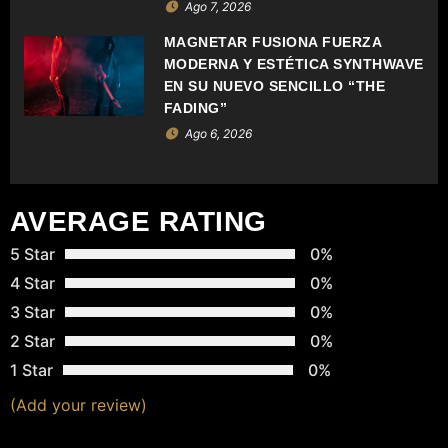
E
Ago 7, 2026
MAGNETAR FUSIONA FUERZA
E
MODERNA Y ESTÉTICA SYNTHWAVE
EN SU NUEVO SENCILLO “THE
N
FADING”
T
Ago 6, 2026
R
A
AVERAGE RATING
D
5 Star
0%
4 Star
0%
A
3 Star
0%
S
2 Star
0%
1 Star
0%
(Add your review)