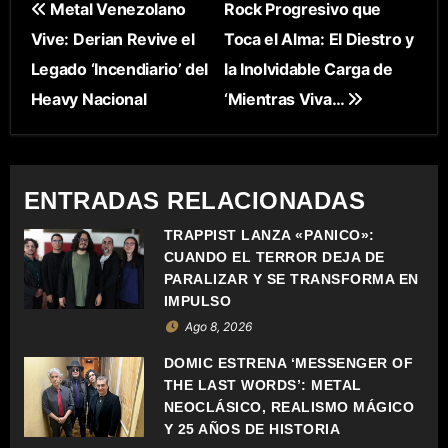
N
Metal Venezolano
Rock Progresivo que
Vive: Derian Revive el
Toca el Alma: El Diestro y
A
Legado ‘Incendiario’ del
la Inolvidable Carga de
V
Heavy Nacional
‘Mientras Viva…
E
G
ENTRADAS RELACIONADAS
A
TRAPPIST LANZA «PÁNICO»:
C
CUANDO EL TERROR DEJA DE
PARALIZAR Y SE TRANSFORMA EN
I
IMPULSO
Ago 8, 2026
Ó
DOMIC ESTRENA ‘MESSENGER OF
N
THE LAST WORDS’: METAL
NEOCLÁSICO, REALISMO MÁGICO
D
Y 25 AÑOS DE HISTORIA