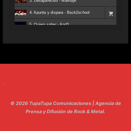
3. Desaparecido - Malviaje
4. Apunta y dispara - Back2school
5. Quiero saber - And3
6. Tv - Entreco
7. Perros del Estado - Atestado
8. Singular - Stoner
9. Hasta Siempre - Maskhera
.
10. El Sergio - Los macabritos
11. Metele Bravura - Apolo 7
© 2026 TupaTupa Comunicaciones | Agencia de
12. dolor - Piel
Prensa y Difusión de Rock & Metal.
13. El Poder Del Lado Oscuro - Torre de marfil