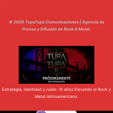
.
10. El Sergio - Los macabritos
11. Metele Bravura - Apolo 7
© 2026 TupaTupa Comunicaciones | Agencia de
12. dolor - Piel
Prensa y Difusión de Rock & Metal.
13. El Poder Del Lado Oscuro - Torre de marfil
14. Llanto en el Cielo - Carmaleon
15. Pachakuti - Pleia
16. Demuestro Mi Fe - Epidemia Rapcore
17. Kamikaze - La Pvta Electrica
Estrategia, identidad y ruido: 10 años Elevando el Rock y
18. El diablo esta en bora bora - El Sr Jada y los ultimos de la cuadra
Metal latinoamericano.