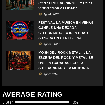
Ó
CON SU NUEVO SINGLE Y LYRIC
VIDEO “NORMALIDAD”
N
Ago 4, 2026
D
FESTIVAL LA MÚSICA EN VENAS
CUMPLE UNA DÉCADA
E
CELEBRANDO LA IDENTIDAD
SONORA EN CARTAGENA
E
Ago 3, 2026
N
MOSH DEL ROCK METAL II: LA
ESCENA DEL ROCK Y METAL SE
T
UNE EN CARACAS POR LA
SOLIDARIDAD Y LA MEMORIA
R
Ago 2, 2026
A
D
AVERAGE RATING
A
5 Star
0%