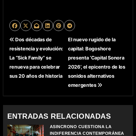
N
Dos décadas de
El nuevo rugido de la
resistencia y evolución:
capital: Bogoshore
A
La “Sick Family” se
presenta ‘Capital Sonora
V
renueva para celebrar
2026’, el epicentro de los
E
sus 20 años de historia
sonidos alternativos
emergentes
G
A
C
ENTRADAS RELACIONADAS
I
ASÍNCRONO CUESTIONA LA
INDIFERENCIA CONTEMPORÁNEA