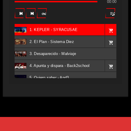
00:00
1. KEPLER - SYRACUSAE
2. El Plan - Sistema Diez
3. Desaparecido - Malviaje
4. Apunta y dispara - Back2school
5. Quiero saber - And3
6. Tv - Entreco
7. Perros del Estado - Atestado
8. Singular - Stoner
9. Hasta Siempre - Maskhera