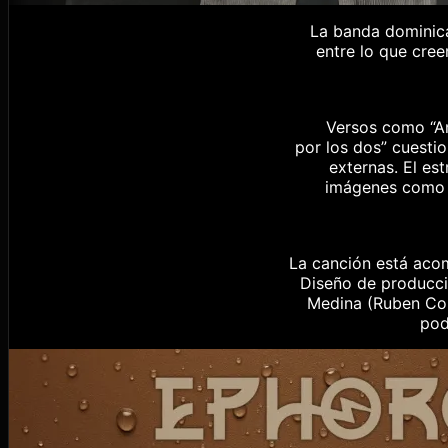
La banda dominic
entre lo que cree
Versos como “Ana
por los dos” cuesti
externas. El est
imágenes como “
La canción está aco
Diseño de producció
Medina (Ruben Cor
pod