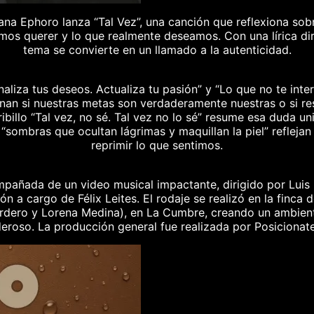
ana Ephoro lanza “Tal Vez”, una canción que reflexiona sobr
mos querer y lo que realmente deseamos. Con una lírica dir
tema se convierte en un llamado a la autenticidad.
liza tus deseos. Actualiza tu pasión” y “Lo que no te inter
onan si nuestras metas son verdaderamente nuestras o si r
ribillo “Tal vez, no sé. Tal vez no lo sé” resume esa duda un
sombras que ocultan lágrimas y maquillan la piel” reflejan
reprimir lo que sentimos.
mpañada de un video musical impactante, dirigido por Luis
n a cargo de Félix Leites. El rodaje se realizó en la finca d
dero y Lorena Medina), en La Cumbre, creando un ambient
eroso. La producción general fue realizada por Posicionat