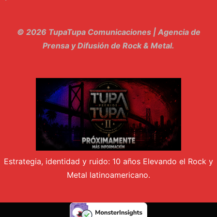
10. El Sergio - Los macabritos
11. Metele Bravura - Apolo 7
© 2026 TupaTupa Comunicaciones | Agencia de
12. dolor - Piel
Prensa y Difusión de Rock & Metal.
13. El Poder Del Lado Oscuro - Torre de marfil
14. Llanto en el Cielo - Carmaleon
15. Pachakuti - Pleia
16. Demuestro Mi Fe - Epidemia Rapcore
17. Kamikaze - La Pvta Electrica
Estrategia, identidad y ruido: 10 años Elevando el Rock y
18. El diablo esta en bora bora - El Sr Jada y los ultimos de la cuadra
Metal latinoamericano.