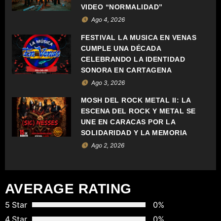
Ó
VIDEO “NORMALIDAD”
Ago 4, 2026
N
FESTIVAL LA MÚSICA EN VENAS
D
CUMPLE UNA DÉCADA
CELEBRANDO LA IDENTIDAD
E
SONORA EN CARTAGENA
Ago 3, 2026
E
MOSH DEL ROCK METAL II: LA
N
ESCENA DEL ROCK Y METAL SE
UNE EN CARACAS POR LA
T
SOLIDARIDAD Y LA MEMORIA
Ago 2, 2026
R
A
AVERAGE RATING
D
5 Star
0%
A
4 Star
0%