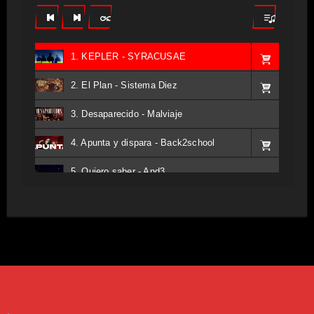
1. KEPLER - SYRACUSAE
2. El Plan - Sistema Diez
3. Desaparecido - Malviaje
4. Apunta y dispara - Back2school
5. Quiero saber - And3
6. Tv - Entreco
7. Perros del Estado - Atestado
8. Singular - Stoner
9. Hasta Siempre - Maskhera
.