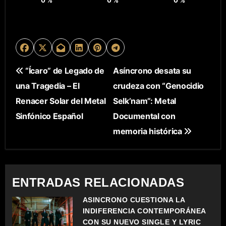
N
“Ícaro” de Legado de
Asíncrono desata su
una Tragedia – El
crudeza con “Genocidio
A
Renacer Solar del Metal
Selk’nam”: Metal
V
Sinfónico Español
Documental con
E
memoria histórica
G
A
ENTRADAS RELACIONADAS
C
ASÍNCRONO CUESTIONA LA
INDIFERENCIA CONTEMPORÁNEA
I
CON SU NUEVO SINGLE Y LYRIC