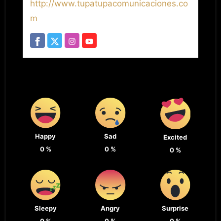
http://www.tupatupacomunicaciones.co
m
Happy
Sad
Excited
0
%
0
%
0
%
Sleepy
Angry
Surprise
0
%
0
%
0
%