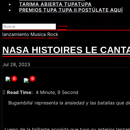
TARIMA ABIERTA TUPATUPA
PREMIOS TUPA TUPA II POSTÚLATE AQUÍ
lanzamiento
Musica
Rock
NASA HISTOIRES LE CANTA
Jul 28, 2023
0
0
Read Time:
4 Minute, 9 Second
‘
Bugambilia
‘ representa la ansiedad y las batallas que 
Luego de la brillante acogida que tuvo su anterior lanz