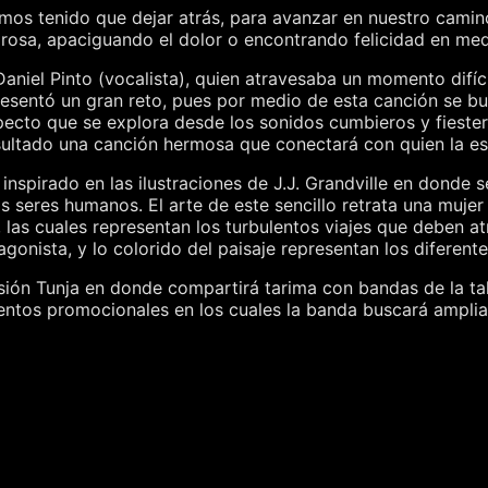
hemos tenido que dejar atrás, para avanzar en nuestro ca
rosa, apaciguando el dolor o encontrando felicidad en medi
aniel Pinto (vocalista), quien atravesaba un momento difícil
resentó un gran reto, pues por medio de esta canción se busc
pecto que se explora desde los sonidos cumbieros y fiestero
ultado una canción hermosa que conectará con quien la es
 inspirado en las ilustraciones de J.J. Grandville en donde s
 seres humanos. El arte de este sencillo retrata una mujer
 las cuales representan los turbulentos viajes que deben 
onista, y lo colorido del paisaje representan los diferent
ión Tunja en donde compartirá tarima con bandas de la tall
ntos promocionales en los cuales la banda buscará ampliar