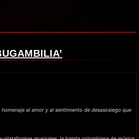
BUGAMBILIA’
 homenaje al amor y al sentimiento de desasosiego que
s y plataformas musicales, la banda colombiana de música