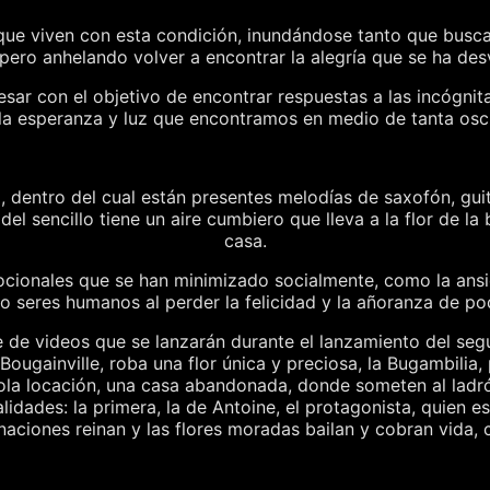
s que viven con esta condición, inundándose tanto que busc
 pero anhelando volver a encontrar la alegría que se ha des
sar con el objetivo de encontrar respuestas a las incógnita
 la esperanza y luz que encontramos en medio de tanta osc
o, dentro del cual están presentes melodías de saxofón, gui
del sencillo tiene un aire cumbiero que lleva a la flor de l
casa.
ocionales que se han minimizado socialmente, como la ansied
 seres humanos al perder la felicidad y la añoranza de pode
rie de videos que se lanzarán durante el lanzamiento del se
Bougainville, roba una flor única y preciosa, la Bugambili
 sola locación, una casa abandonada, donde someten al ladr
alidades: la primera, la de Antoine, el protagonista, quien 
naciones reinan y las flores moradas bailan y cobran vida, c