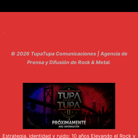
8. Singular - Stoner
9. Hasta Siempre - Maskhera
.
10. El Sergio - Los macabritos
11. Metele Bravura - Apolo 7
© 2026 TupaTupa Comunicaciones | Agencia de
12. dolor - Piel
Prensa y Difusión de Rock & Metal.
13. El Poder Del Lado Oscuro - Torre de marfil
14. Llanto en el Cielo - Carmaleon
15. Pachakuti - Pleia
16. Demuestro Mi Fe - Epidemia Rapcore
17. Kamikaze - La Pvta Electrica
Estrategia, identidad y ruido: 10 años Elevando el Rock y
18. El diablo esta en bora bora - El Sr Jada y los ultimos de la cuadra