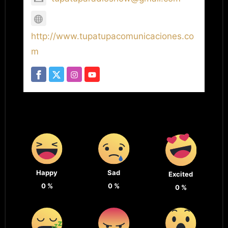
http://www.tupatupacomunicaciones.co
m
Happy
Sad
Excited
0
%
0
%
0
%