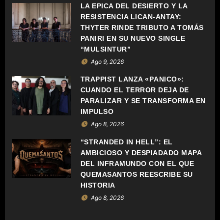
C
LA ÉPICA DEL DESIERTO Y LA
RESISTENCIA LICAN-ANTAY:
I
THYTER RINDE TRIBUTO A TOMÁS
Ó
PANIRI EN SU NUEVO SINGLE
“MULSINTUR”
N
Ago 9, 2026
D
TRAPPIST LANZA «PÁNICO»:
CUANDO EL TERROR DEJA DE
E
PARALIZAR Y SE TRANSFORMA EN
IMPULSO
E
Ago 8, 2026
N
“STRANDED IN HELL”: EL
AMBICIOSO Y DESPIADADO MAPA
T
DEL INFRAMUNDO CON EL QUE
QUEMASANTOS REESCRIBE SU
R
HISTORIA
Ago 8, 2026
A