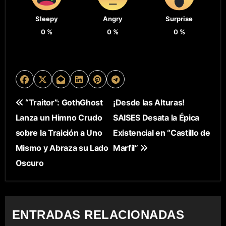
Sleepy
Angry
Surprise
0
%
0
%
0
%
N
“Traitor”: GothGhost
¡Desde las Alturas!
Lanza un Himno Crudo
SAISES Desata la Épica
A
sobre la Traición a Uno
Existencial en “Castillo de
V
Mismo y Abraza su Lado
Marfil”
E
Oscuro
G
A
ENTRADAS RELACIONADAS