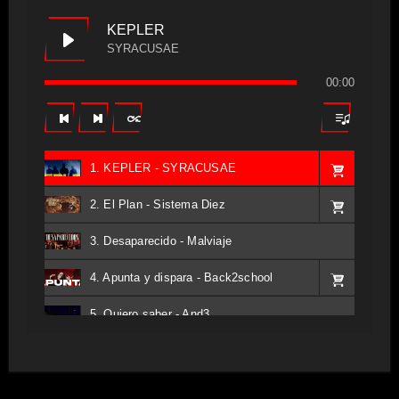
KEPLER
SYRACUSAE
00:00
1. KEPLER - SYRACUSAE
2. El Plan - Sistema Diez
3. Desaparecido - Malviaje
4. Apunta y dispara - Back2school
5. Quiero saber - And3
6. Tv - Entreco
7. Perros del Estado - Atestado