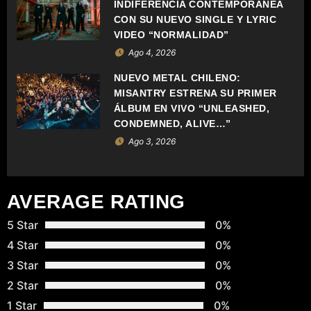
D
INDIFERENCIA CONTEMPORÁNEA
CON SU NUEVO SINGLE Y LYRIC
E
VIDEO “NORMALIDAD”
Ago 4, 2026
E
NUEVO METAL CHILENO:
N
MISANTRY ESTRENA SU PRIMER
ÁLBUM EN VIVO “UNLEASHED,
T
CONDEMNED, ALIVE…”
Ago 3, 2026
R
A
AVERAGE RATING
D
5 Star
0%
A
4 Star
0%
S
3 Star
0%
2 Star
0%
1 Star
0%