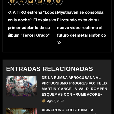
N
A TiRO estrena “Lobos
Mysthaven se consolida:
en la noche”: El explosivo
El rotundo éxito de su
A
primer adelanto de su
nuevo video reafirma el
V
álbum “Tercer Grado”
futuro del metal sinfónico
E
G
A
ENTRADAS RELACIONADAS
C
DE LA RUMBA AFROCUBANA AL
VIRTUOSISMO PROGRESIVO: FELIX
I
MARTIN Y ANGEL VIVALDI ROMPEN
Ó
ESQUEMAS CON «RUMBACORE»
Ago 5, 2026
N
ASÍNCRONO CUESTIONA LA