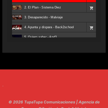
2. El Plan - Sistema Diez
3. Desaparecido - Malviaje
4. Apunta y dispara - Back2school
5. Quiero saber - And3
6. Tv - Entreco
7. Perros del Estado - Atestado
8. Singular - Stoner
9. Hasta Siempre - Maskhera
.
10. El Sergio - Los macabritos
11. Metele Bravura - Apolo 7
© 2026 TupaTupa Comunicaciones | Agencia de
12. dolor - Piel