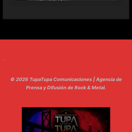
6. Tv - Entreco
7. Perros del Estado - Atestado
8. Singular - Stoner
9. Hasta Siempre - Maskhera
.
10. El Sergio - Los macabritos
11. Metele Bravura - Apolo 7
© 2026 TupaTupa Comunicaciones | Agencia de
12. dolor - Piel
Prensa y Difusión de Rock & Metal.
13. El Poder Del Lado Oscuro - Torre de marfil
14. Llanto en el Cielo - Carmaleon
15. Pachakuti - Pleia