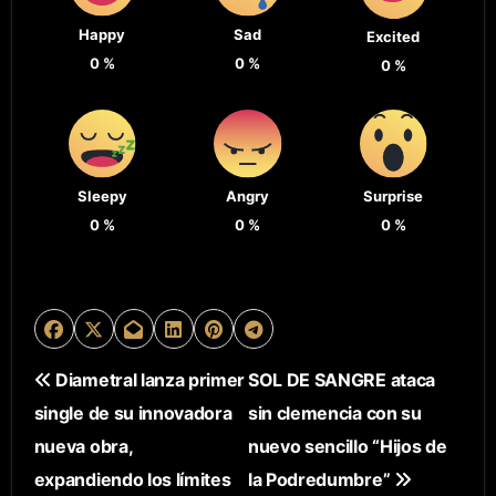
Happy
Sad
Excited
0
%
0
%
0
%
Sleepy
Angry
Surprise
0
%
0
%
0
%
N
Diametral lanza primer
SOL DE SANGRE ataca
single de su innovadora
sin clemencia con su
A
nueva obra,
nuevo sencillo “Hijos de
V
expandiendo los límites
la Podredumbre”