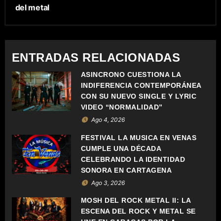
E
del metal
G
A
ENTRADAS RELACIONADAS
C
ASÍNCRONO CUESTIONA LA
INDIFERENCIA CONTEMPORÁNEA
I
CON SU NUEVO SINGLE Y LYRIC
Ó
VIDEO “NORMALIDAD”
Ago 4, 2026
N
FESTIVAL LA MÚSICA EN VENAS
D
CUMPLE UNA DÉCADA
CELEBRANDO LA IDENTIDAD
E
SONORA EN CARTAGENA
Ago 3, 2026
E
MOSH DEL ROCK METAL II: LA
N
ESCENA DEL ROCK Y METAL SE