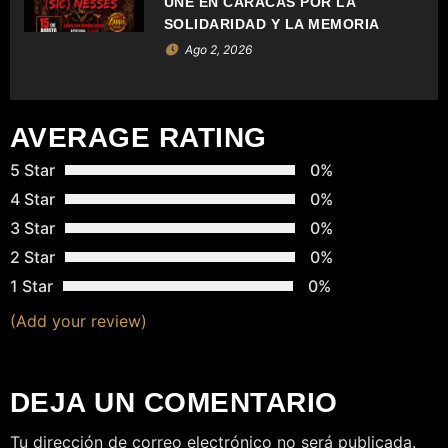
UNE EN CARACAS POR LA
T
SOLIDARIDAD Y LA MEMORIA
Ago 2, 2026
R
A
AVERAGE RATING
D
5 Star
0%
A
4 Star
0%
S
3 Star
0%
2 Star
0%
1 Star
0%
(Add your review)
DEJA UN COMENTARIO
Tu dirección de correo electrónico no será publicada.