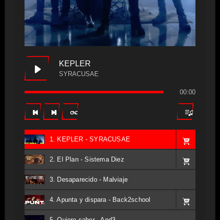
KEPLER
SYRACUSAE
00:00
1. KEPLER - SYRACUSAE
2. El Plan - Sistema Diez
3. Desaparecido - Malviaje
4. Apunta y dispara - Back2school
5. Quiero saber - And3