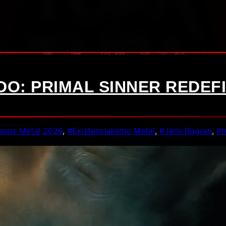
DO: PRIMAL SINNER REDEF
enos Metal 2026
,
#Existencialismo Metal
,
#Jens Bogren
,
#m