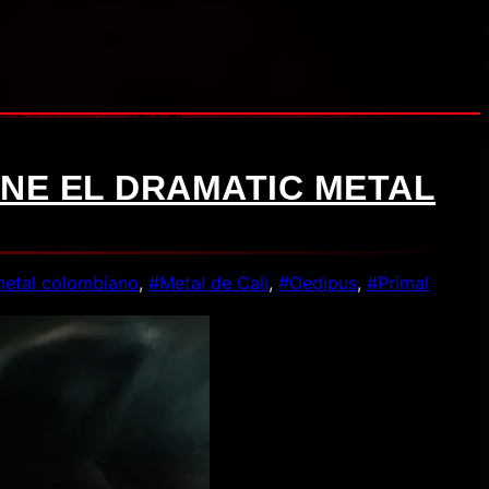
INE EL DRAMATIC METAL
etal colombiano
,
#Metal de Cali
,
#Oedipus
,
#Primal