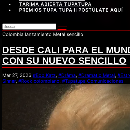
TARIMA ABIERTA TUPATUPA
PREMIOS TUPA TUPA II POSTÚLATE AQUÍ
Colombia
lanzamiento
Metal
sencillo
DESDE CALI PARA EL MUN
CON SU NUEVO SENCILLO
Mar 27, 2026
#Bob Katz
,
#Drâma
,
#Dramatic Metal
,
#Estr
Sinner
,
#Rock colombiano
,
#Tupatupa Comunicaciones