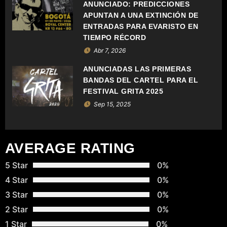
D
ANUNCIADO: PREDICCIONES
APUNTAN A UNA EXTINCIÓN DE
E
ENTRADAS PARA EVARISTO EN
TIEMPO RÉCORD
E
Abr 7, 2026
N
ANUNCIADAS LAS PRIMERAS
BANDAS DEL CARTEL PARA EL
T
FESTIVAL GRITA 2025
Sep 15, 2025
R
A
AVERAGE RATING
D
5 Star
0%
A
4 Star
0%
S
3 Star
0%
2 Star
0%
1 Star
0%