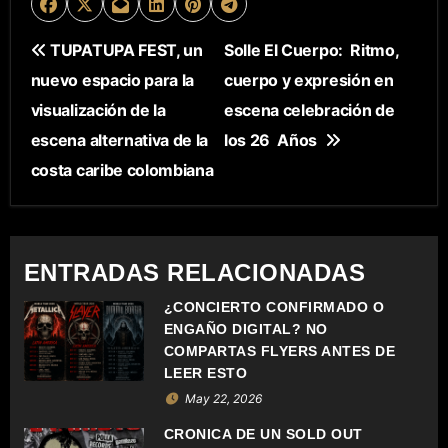
N
TUPATUPA FEST, un
Solle El Cuerpo: Ritmo,
nuevo espacio para la
cuerpo y expresión en
A
visualización de la
escena celebración de
V
escena alternativa de la
los 26 Años
E
costa caribe colombiana
G
A
ENTRADAS RELACIONADAS
C
¿CONCIERTO CONFIRMADO O
ENGAÑO DIGITAL? NO
I
COMPARTAS FLYERS ANTES DE
Ó
LEER ESTO
May 22, 2026
N
CRÓNICA DE UN SOLD OUT