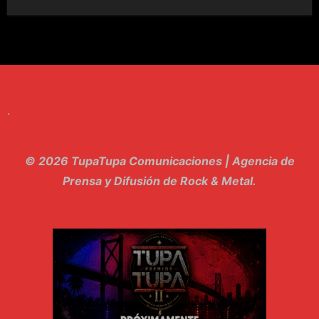
7. Perros del Estado - Atestado
8. Singular - Stoner
9. Hasta Siempre - Maskhera
.
10. El Sergio - Los macabritos
11. Metele Bravura - Apolo 7
© 2026 TupaTupa Comunicaciones | Agencia de
12. dolor - Piel
Prensa y Difusión de Rock & Metal.
13. El Poder Del Lado Oscuro - Torre de marfil
14. Llanto en el Cielo - Carmaleon
15. Pachakuti - Pleia
16. Demuestro Mi Fe - Epidemia Rapcore