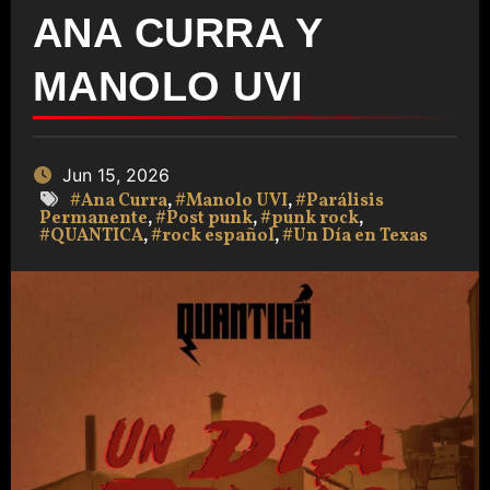
ANA CURRA Y
MANOLO UVI
Jun 15, 2026
#Ana Curra
,
#Manolo UVI
,
#Parálisis
Permanente
,
#Post punk
,
#punk rock
,
#QUANTICA
,
#rock español
,
#Un Día en Texas