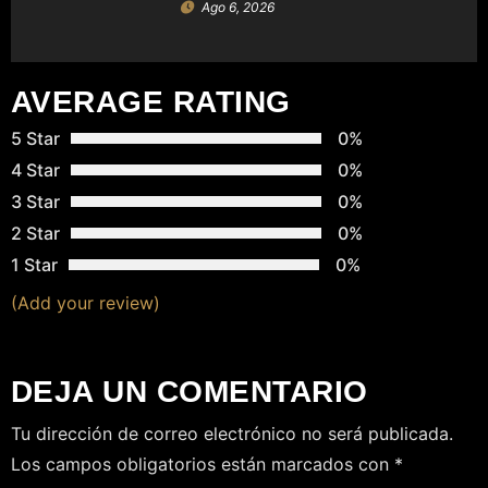
Ago 6, 2026
R
A
AVERAGE RATING
D
5 Star
0%
A
4 Star
0%
S
3 Star
0%
2 Star
0%
1 Star
0%
(Add your review)
DEJA UN COMENTARIO
Tu dirección de correo electrónico no será publicada.
Los campos obligatorios están marcados con
*