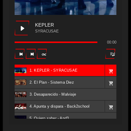
KEPLER
SYRACUSAE
00:00
1. KEPLER - SYRACUSAE
2. El Plan - Sistema Diez
3. Desaparecido - Malviaje
4. Apunta y dispara - Back2school
5. Quiero saber - And3
6. Tv - Entreco