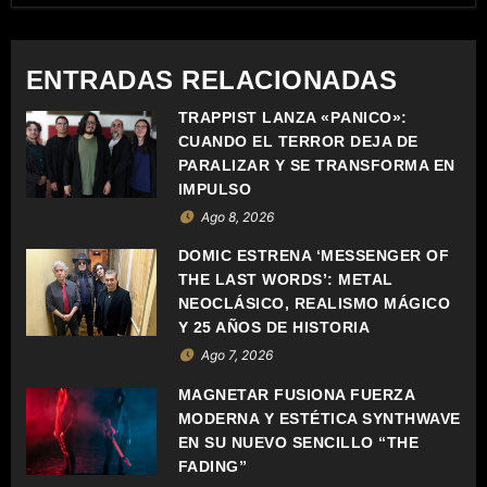
G
A
ENTRADAS RELACIONADAS
C
TRAPPIST LANZA «PÁNICO»:
CUANDO EL TERROR DEJA DE
I
PARALIZAR Y SE TRANSFORMA EN
Ó
IMPULSO
Ago 8, 2026
N
DOMIC ESTRENA ‘MESSENGER OF
D
THE LAST WORDS’: METAL
NEOCLÁSICO, REALISMO MÁGICO
E
Y 25 AÑOS DE HISTORIA
Ago 7, 2026
E
MAGNETAR FUSIONA FUERZA
N
MODERNA Y ESTÉTICA SYNTHWAVE
EN SU NUEVO SENCILLO “THE
T
FADING”