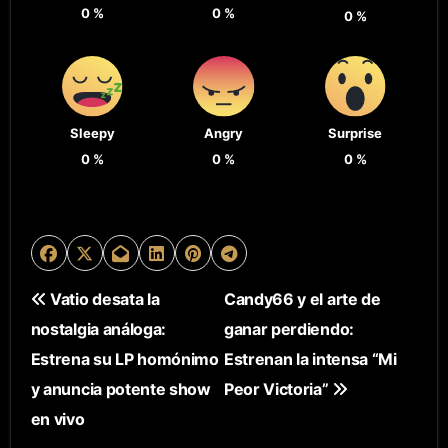
0
%
0
%
0
%
Sleepy
Angry
Surprise
0
%
0
%
0
%
N
Vatio desata la
Candy66 y el arte de
nostalgia análoga:
ganar perdiendo:
A
Estrena su LP homónimo
Estrenan la intensa “Mi
V
y anuncia potente show
Peor Victoria”
E
en vivo