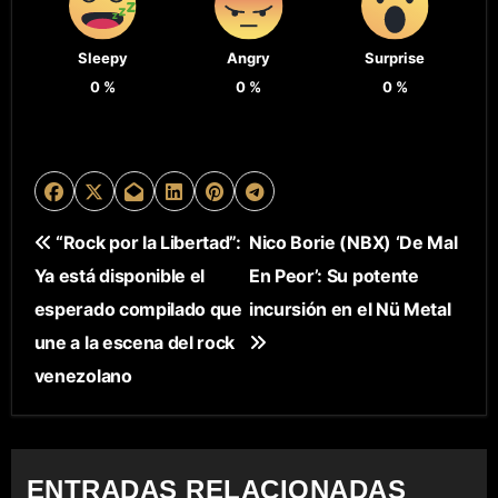
Sleepy
Angry
Surprise
0
%
0
%
0
%
N
“Rock por la Libertad”:
Nico Borie (NBX) ‘De Mal
Ya está disponible el
En Peor’: Su potente
A
esperado compilado que
incursión en el Nü Metal
V
une a la escena del rock
E
venezolano
G
A
ENTRADAS RELACIONADAS