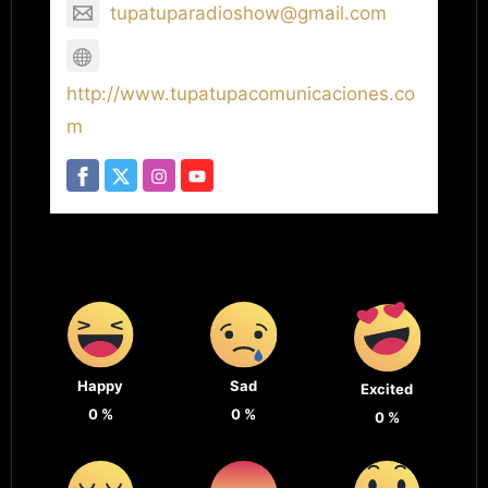
tupatuparadioshow@gmail.com
http://www.tupatupacomunicaciones.co
m
Happy
Sad
Excited
0
%
0
%
0
%