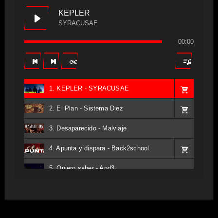
KEPLER
SYRACUSAE
00:00
1. KEPLER - SYRACUSAE
2. El Plan - Sistema Diez
3. Desaparecido - Malviaje
4. Apunta y dispara - Back2school
5. Quiero saber - And3
6. Tv - Entreco
7. Perros del Estado - Atestado