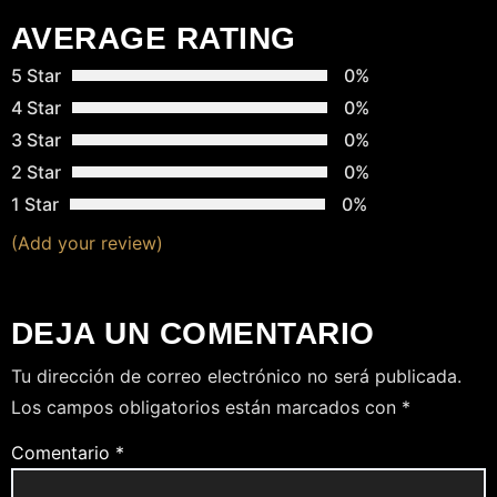
D
AVERAGE RATING
A
5 Star
0%
4 Star
0%
S
3 Star
0%
2 Star
0%
1 Star
0%
(Add your review)
DEJA UN COMENTARIO
Tu dirección de correo electrónico no será publicada.
Los campos obligatorios están marcados con
*
Comentario
*