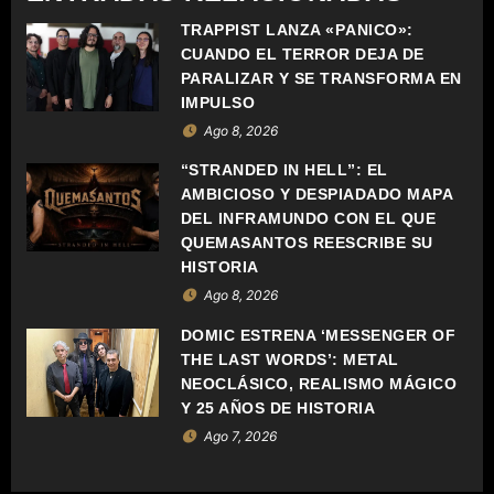
C
TRAPPIST LANZA «PÁNICO»:
CUANDO EL TERROR DEJA DE
I
PARALIZAR Y SE TRANSFORMA EN
Ó
IMPULSO
Ago 8, 2026
N
“STRANDED IN HELL”: EL
D
AMBICIOSO Y DESPIADADO MAPA
DEL INFRAMUNDO CON EL QUE
E
QUEMASANTOS REESCRIBE SU
HISTORIA
E
Ago 8, 2026
N
DOMIC ESTRENA ‘MESSENGER OF
THE LAST WORDS’: METAL
T
NEOCLÁSICO, REALISMO MÁGICO
Y 25 AÑOS DE HISTORIA
R
Ago 7, 2026
A