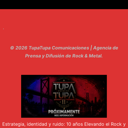
8. Singular - Stoner
9. Hasta Siempre - Maskhera
.
10. El Sergio - Los macabritos
11. Metele Bravura - Apolo 7
© 2026 TupaTupa Comunicaciones | Agencia de
12. dolor - Piel
Prensa y Difusión de Rock & Metal.
13. El Poder Del Lado Oscuro - Torre de marfil
14. Llanto en el Cielo - Carmaleon
15. Pachakuti - Pleia
16. Demuestro Mi Fe - Epidemia Rapcore
17. Kamikaze - La Pvta Electrica
Estrategia, identidad y ruido: 10 años Elevando el Rock y
18. El diablo esta en bora bora - El Sr Jada y los ultimos de la cuadra