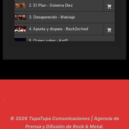
2. El Plan - Sistema Diez
3. Desaparecido - Malviaje
4. Apunta y dispara - Back2school
5. Quiero saber - And3
6. Tv - Entreco
7. Perros del Estado - Atestado
8. Singular - Stoner
9. Hasta Siempre - Maskhera
.
10. El Sergio - Los macabritos
11. Metele Bravura - Apolo 7
© 2026 TupaTupa Comunicaciones | Agencia de
12. dolor - Piel
Prensa y Difusión de Rock & Metal.