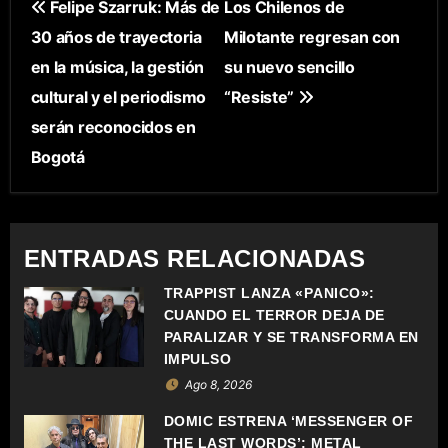
N
Felipe Szarruk: Más de
Los Chilenos de
30 años de trayectoria
Milotante regresan con
A
en la música, la gestión
su nuevo sencillo
V
cultural y el periodismo
“Resiste”
E
serán reconocidos en
Bogotá
G
A
C
ENTRADAS RELACIONADAS
I
TRAPPIST LANZA «PÁNICO»:
CUANDO EL TERROR DEJA DE
Ó
PARALIZAR Y SE TRANSFORMA EN
IMPULSO
N
Ago 8, 2026
D
DOMIC ESTRENA ‘MESSENGER OF
THE LAST WORDS’: METAL