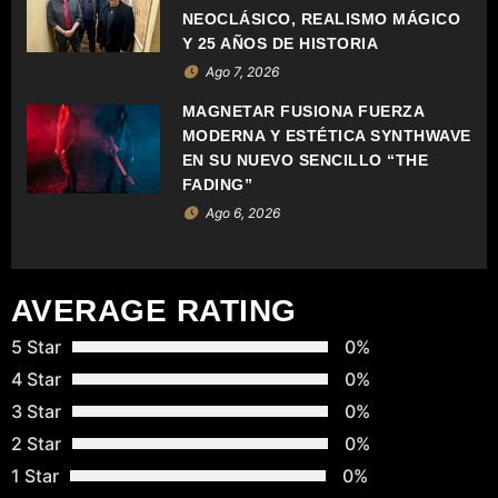
E
NEOCLÁSICO, REALISMO MÁGICO
Y 25 AÑOS DE HISTORIA
E
Ago 7, 2026
N
MAGNETAR FUSIONA FUERZA
MODERNA Y ESTÉTICA SYNTHWAVE
T
EN SU NUEVO SENCILLO “THE
FADING”
R
Ago 6, 2026
A
D
AVERAGE RATING
A
5 Star
0%
S
4 Star
0%
3 Star
0%
2 Star
0%
1 Star
0%