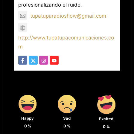
profesionalizando el ruido.
tupatuparadioshow@gmail.com
http://www.tupatupacomunicaciones.co
m
Happy
Sad
Excited
0
%
0
%
0
%