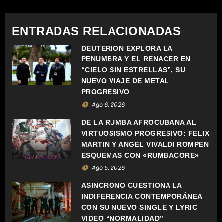
A
C
ENTRADAS RELACIONADAS
I
DEUTERION EXPLORA LA
PENUMBRA Y EL RENACER EN
Ó
“CIELO SIN ESTRELLAS”, SU
NUEVO VIAJE DE METAL
N
PROGRESIVO
Ago 6, 2026
D
DE LA RUMBA AFROCUBANA AL
E
VIRTUOSISMO PROGRESIVO: FELIX
MARTIN Y ANGEL VIVALDI ROMPEN
E
ESQUEMAS CON «RUMBACORE»
N
Ago 5, 2026
ASÍNCRONO CUESTIONA LA
T
INDIFERENCIA CONTEMPORÁNEA
CON SU NUEVO SINGLE Y LYRIC
R
VIDEO “NORMALIDAD”