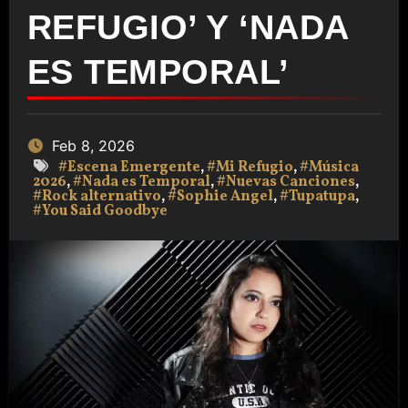
REFUGIO’ Y ‘NADA
ES TEMPORAL’
Feb 8, 2026
#Escena Emergente
,
#Mi Refugio
,
#Música
2026
,
#Nada es Temporal
,
#Nuevas Canciones
,
#Rock alternativo
,
#Sophie Angel
,
#Tupatupa
,
#You Said Goodbye