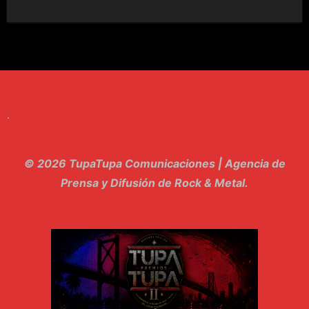
6. Tv - Entreco
7. Perros del Estado - Atestado
8. Singular - Stoner
9. Hasta Siempre - Maskhera
.
10. El Sergio - Los macabritos
11. Metele Bravura - Apolo 7
© 2026 TupaTupa Comunicaciones | Agencia de
12. dolor - Piel
Prensa y Difusión de Rock & Metal.
13. El Poder Del Lado Oscuro - Torre de marfil
14. Llanto en el Cielo - Carmaleon
15. Pachakuti - Pleia
16. Demuestro Mi Fe - Epidemia Rapcore