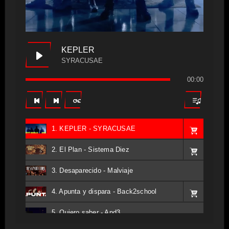
KEPLER
SYRACUSAE
00:00
1. KEPLER - SYRACUSAE
2. El Plan - Sistema Diez
3. Desaparecido - Malviaje
4. Apunta y dispara - Back2school
5. Quiero saber - And3