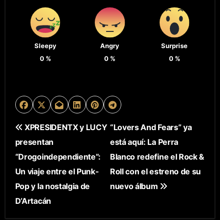
Sleepy
Angry
Surprise
0
%
0
%
0
%
N
XPRESIDENTX y LUCY
“Lovers And Fears” ya
presentan
está aquí: La Perra
A
“Drogoindependiente”:
Blanco redefine el Rock &
V
Un viaje entre el Punk-
Roll con el estreno de su
E
Pop y la nostalgia de
nuevo álbum
D’Artacán
G