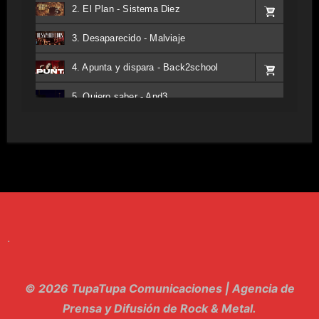
2. El Plan - Sistema Diez
3. Desaparecido - Malviaje
4. Apunta y dispara - Back2school
5. Quiero saber - And3
6. Tv - Entreco
7. Perros del Estado - Atestado
8. Singular - Stoner
9. Hasta Siempre - Maskhera
.
10. El Sergio - Los macabritos
11. Metele Bravura - Apolo 7
© 2026 TupaTupa Comunicaciones | Agencia de
12. dolor - Piel
Prensa y Difusión de Rock & Metal.