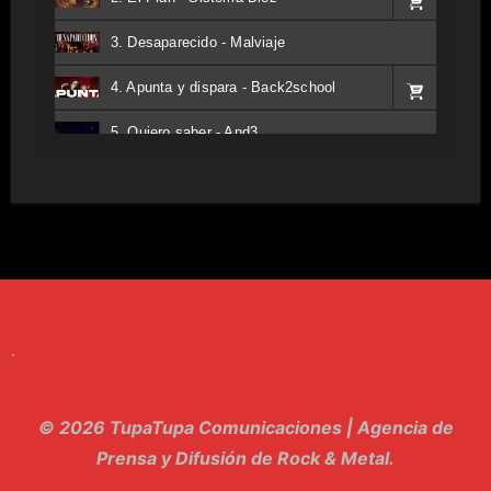
3. Desaparecido - Malviaje
4. Apunta y dispara - Back2school
5. Quiero saber - And3
6. Tv - Entreco
7. Perros del Estado - Atestado
8. Singular - Stoner
9. Hasta Siempre - Maskhera
.
10. El Sergio - Los macabritos
11. Metele Bravura - Apolo 7
© 2026 TupaTupa Comunicaciones | Agencia de
12. dolor - Piel
Prensa y Difusión de Rock & Metal.