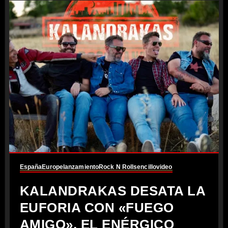
España
Europe
lanzamiento
Rock N Roll
sencillo
video
KALANDRAKAS DESATA LA
EUFORIA CON «FUEGO
AMIGO», EL ENÉRGICO