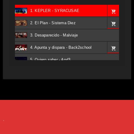
1. KEPLER - SYRACUSAE
2. El Plan - Sistema Diez
3. Desaparecido - Malviaje
4. Apunta y dispara - Back2school
5. Quiero saber - And3
6. Tv - Entreco
7. Perros del Estado - Atestado
8. Singular - Stoner
9. Hasta Siempre - Maskhera
.
10. El Sergio - Los macabritos
11. Metele Bravura - Apolo 7