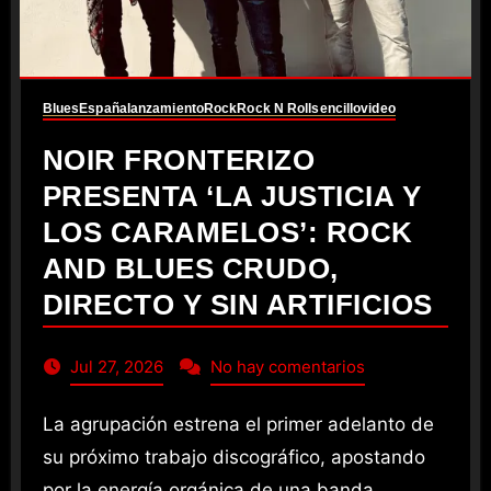
Blues
España
lanzamiento
Rock
Rock N Roll
sencillo
video
NOIR FRONTERIZO
PRESENTA ‘LA JUSTICIA Y
LOS CARAMELOS’: ROCK
AND BLUES CRUDO,
DIRECTO Y SIN ARTIFICIOS
Jul 27, 2026
No hay comentarios
La agrupación estrena el primer adelanto de
su próximo trabajo discográfico, apostando
por la energía orgánica de una banda