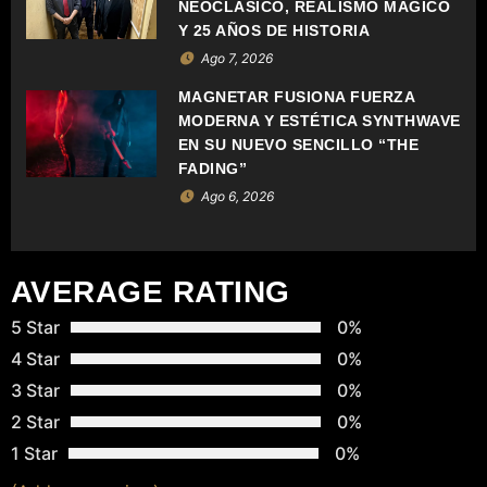
NEOCLÁSICO, REALISMO MÁGICO
D
Y 25 AÑOS DE HISTORIA
E
Ago 7, 2026
MAGNETAR FUSIONA FUERZA
E
MODERNA Y ESTÉTICA SYNTHWAVE
EN SU NUEVO SENCILLO “THE
N
FADING”
T
Ago 6, 2026
R
A
AVERAGE RATING
D
5 Star
0%
4 Star
0%
A
3 Star
0%
S
2 Star
0%
1 Star
0%