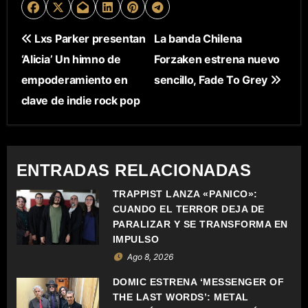
N
Lxs Parker presentan
La banda Chilena
‘Alicia’ Un himno de
Forzaken estrena nuevo
A
empoderamiento en
sencillo, Fade To Grey
V
clave de indie rock pop
E
G
ENTRADAS RELACIONADAS
A
TRAPPIST LANZA «PÁNICO»:
C
CUANDO EL TERROR DEJA DE
PARALIZAR Y SE TRANSFORMA EN
I
IMPULSO
Ago 8, 2026
Ó
DOMIC ESTRENA ‘MESSENGER OF
N
THE LAST WORDS’: METAL