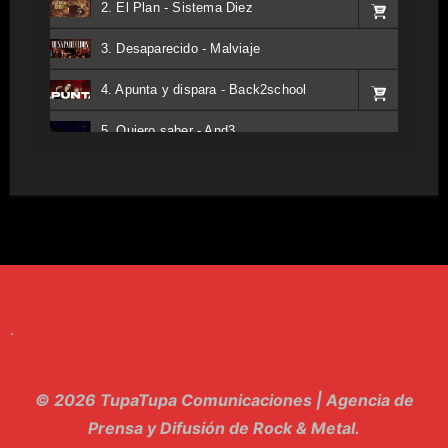
2. El Plan - Sistema Diez
3. Desaparecido - Malviaje
4. Apunta y dispara - Back2school
5. Quiero saber - And3
6. Tv - Entreco
7. Perros del Estado - Atestado
8. Singular - Stoner
9. Hasta Siempre - Maskhera
.
10. El Sergio - Los macabritos
11. Metele Bravura - Apolo 7
© 2026 TupaTupa Comunicaciones | Agencia de
12. dolor - Piel
Prensa y Difusión de Rock & Metal.