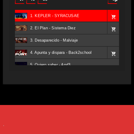
1. KEPLER - SYRACUSAE
2. El Plan - Sistema Diez
3. Desaparecido - Malviaje
4. Apunta y dispara - Back2school
5. Quiero saber - And3
6. Tv - Entreco
7. Perros del Estado - Atestado
8. Singular - Stoner
9. Hasta Siempre - Maskhera
.
10. El Sergio - Los macabritos