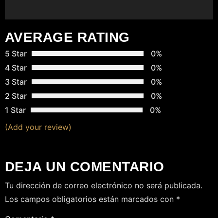
R
A
AVERAGE RATING
D
5 Star
0%
A
4 Star
0%
S
3 Star
0%
2 Star
0%
1 Star
0%
(Add your review)
DEJA UN COMENTARIO
Tu dirección de correo electrónico no será publicada.
Los campos obligatorios están marcados con
*