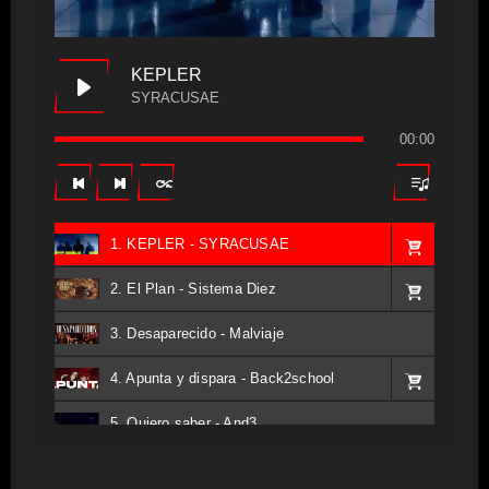
KEPLER
SYRACUSAE
00:00
1. KEPLER - SYRACUSAE
2. El Plan - Sistema Diez
3. Desaparecido - Malviaje
4. Apunta y dispara - Back2school
5. Quiero saber - And3
6. Tv - Entreco