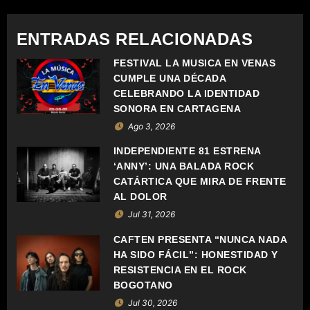
G
A
ENTRADAS RELACIONADAS
C
FESTIVAL LA MÚSICA EN VENAS
CUMPLE UNA DÉCADA
I
CELEBRANDO LA IDENTIDAD
Ó
SONORA EN CARTAGENA
Ago 3, 2026
N
INDEPENDIENTE 81 ESTRENA
D
‘ANNY’: UNA BALADA ROCK
CATÁRTICA QUE MIRA DE FRENTE
E
AL DOLOR
Jul 31, 2026
E
CAFTEN PRESENTA “NUNCA NADA
N
HA SIDO FÁCIL”: HONESTIDAD Y
RESISTENCIA EN EL ROCK
T
BOGOTANO
Jul 30, 2026