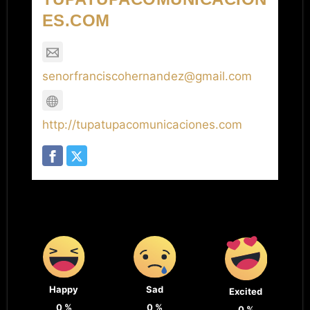
ES.COM
senorfranciscohernandez@gmail.com
http://tupatupacomunicaciones.com
Happy
Sad
Excited
0
%
0
%
0
%