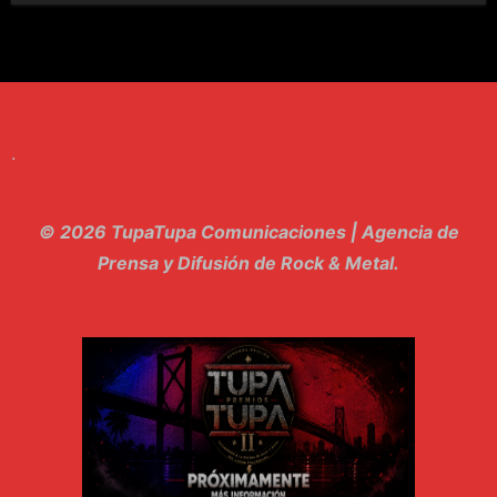
7. Perros del Estado - Atestado
8. Singular - Stoner
9. Hasta Siempre - Maskhera
.
10. El Sergio - Los macabritos
11. Metele Bravura - Apolo 7
© 2026 TupaTupa Comunicaciones | Agencia de
12. dolor - Piel
Prensa y Difusión de Rock & Metal.
13. El Poder Del Lado Oscuro - Torre de marfil
14. Llanto en el Cielo - Carmaleon
15. Pachakuti - Pleia
16. Demuestro Mi Fe - Epidemia Rapcore
17. Kamikaze - La Pvta Electrica