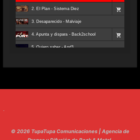
2. El Plan - Sistema Diez
3. Desaparecido - Malviaje
4. Apunta y dispara - Back2school
5. Quiero saber - And3
6. Tv - Entreco
7. Perros del Estado - Atestado
8. Singular - Stoner
9. Hasta Siempre - Maskhera
.
10. El Sergio - Los macabritos
11. Metele Bravura - Apolo 7
© 2026 TupaTupa Comunicaciones | Agencia de
12. dolor - Piel
Prensa y Difusión de Rock & Metal.