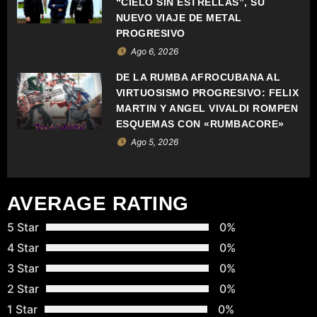
“CIELO SIN ESTRELLAS”, SU
E
NUEVO VIAJE DE METAL
PROGRESIVO
E
Ago 6, 2026
N
DE LA RUMBA AFROCUBANA AL
VIRTUOSISMO PROGRESIVO: FELIX
T
MARTIN Y ANGEL VIVALDI ROMPEN
ESQUEMAS CON «RUMBACORE»
R
Ago 5, 2026
A
D
AVERAGE RATING
A
5 Star
0%
4 Star
0%
S
3 Star
0%
2 Star
0%
1 Star
0%