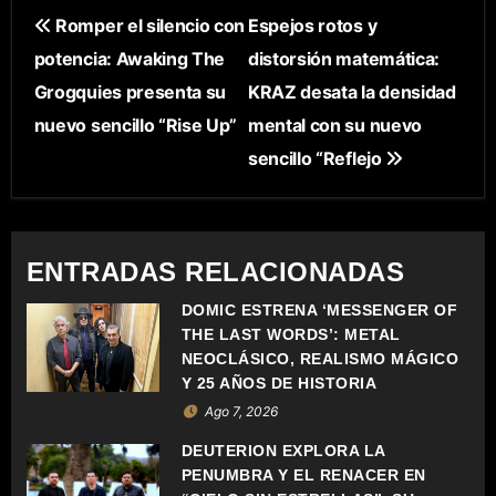
N
Romper el silencio con
Espejos rotos y
potencia: Awaking The
distorsión matemática:
A
Grogquies presenta su
KRAZ desata la densidad
V
nuevo sencillo “Rise Up”
mental con su nuevo
E
sencillo “Reflejo
G
A
ENTRADAS RELACIONADAS
C
DOMIC ESTRENA ‘MESSENGER OF
THE LAST WORDS’: METAL
I
NEOCLÁSICO, REALISMO MÁGICO
Ó
Y 25 AÑOS DE HISTORIA
Ago 7, 2026
N
DEUTERION EXPLORA LA
D
PENUMBRA Y EL RENACER EN