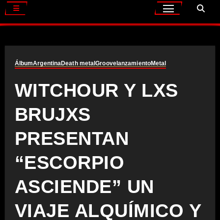
Álbum
Argentina
Death metal
Groove
lanzamiento
Metal
WITCHOUR Y LXS
BRUJXS
PRESENTAN
“ESCORPIO
ASCIENDE” UN
VIAJE ALQUÍMICO Y