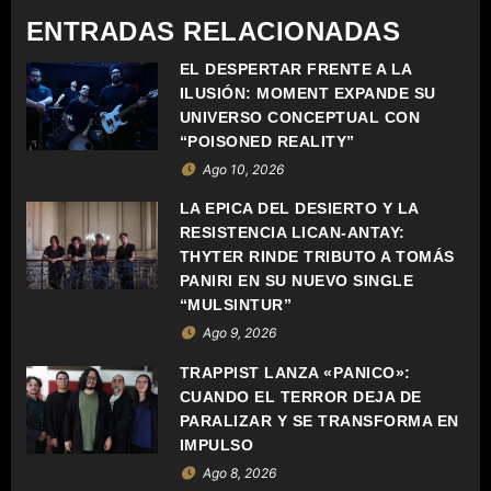
C
ENTRADAS RELACIONADAS
I
EL DESPERTAR FRENTE A LA
ILUSIÓN: MOMENT EXPANDE SU
Ó
UNIVERSO CONCEPTUAL CON
“POISONED REALITY”
N
Ago 10, 2026
D
LA ÉPICA DEL DESIERTO Y LA
RESISTENCIA LICAN-ANTAY:
E
THYTER RINDE TRIBUTO A TOMÁS
PANIRI EN SU NUEVO SINGLE
E
“MULSINTUR”
N
Ago 9, 2026
TRAPPIST LANZA «PÁNICO»:
T
CUANDO EL TERROR DEJA DE
PARALIZAR Y SE TRANSFORMA EN
R
IMPULSO
A
Ago 8, 2026