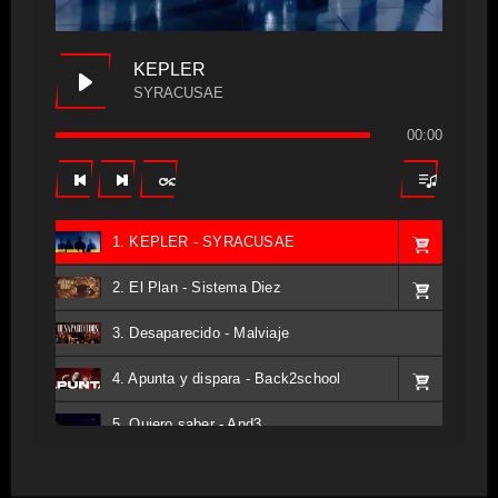
KEPLER
SYRACUSAE
00:00
1. KEPLER - SYRACUSAE
2. El Plan - Sistema Diez
3. Desaparecido - Malviaje
4. Apunta y dispara - Back2school
5. Quiero saber - And3
6. Tv - Entreco