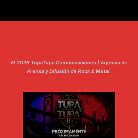
7. Perros del Estado - Atestado
8. Singular - Stoner
9. Hasta Siempre - Maskhera
.
10. El Sergio - Los macabritos
11. Metele Bravura - Apolo 7
© 2026 TupaTupa Comunicaciones | Agencia de
12. dolor - Piel
Prensa y Difusión de Rock & Metal.
13. El Poder Del Lado Oscuro - Torre de marfil
14. Llanto en el Cielo - Carmaleon
15. Pachakuti - Pleia
16. Demuestro Mi Fe - Epidemia Rapcore
17. Kamikaze - La Pvta Electrica