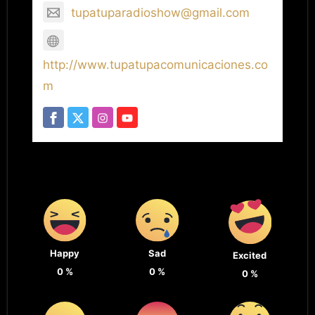
tupatuparadioshow@gmail.com
http://www.tupatupacomunicaciones.co
m
Happy
Sad
Excited
0
%
0
%
0
%