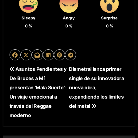
Sleepy
Angry
Surprise
0
%
0
%
0
%
N
Asuntos Pendientes y
Diametral lanza primer
De Bruces a Mí
single de su innovadora
A
presentan ‘Mala Suerte’:
nueva obra,
V
Un viaje emocional a
expandiendo los límites
E
través del Reggae
del metal
moderno
G
A