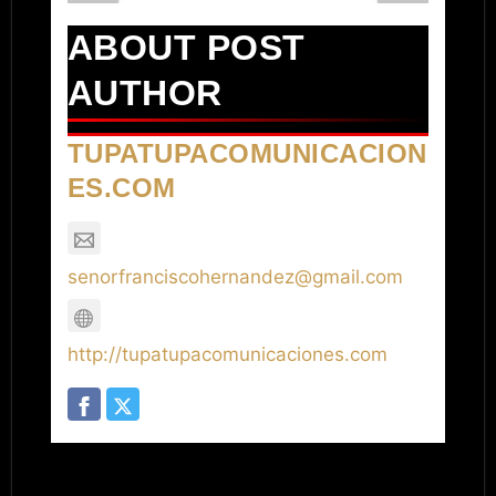
ABOUT POST
AUTHOR
TUPATUPACOMUNICACION
ES.COM
senorfranciscohernandez@gmail.com
http://tupatupacomunicaciones.com