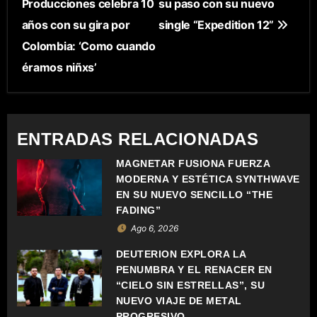
Producciones celebra 10
su paso con su nuevo
A
años con su gira por
single “Expedition 12”
V
Colombia: ‘Como cuando
E
éramos niñxs’
G
A
ENTRADAS RELACIONADAS
C
MAGNETAR FUSIONA FUERZA
MODERNA Y ESTÉTICA SYNTHWAVE
I
EN SU NUEVO SENCILLO “THE
Ó
FADING”
Ago 6, 2026
N
DEUTERION EXPLORA LA
D
PENUMBRA Y EL RENACER EN
“CIELO SIN ESTRELLAS”, SU
E
NUEVO VIAJE DE METAL
PROGRESIVO