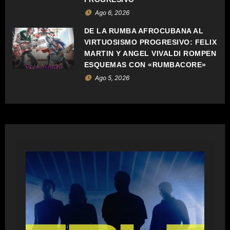
E
Ago 6, 2026
N
DE LA RUMBA AFROCUBANA AL
VIRTUOSISMO PROGRESIVO: FELIX
T
MARTIN Y ANGEL VIVALDI ROMPEN
ESQUEMAS CON «RUMBACORE»
R
Ago 5, 2026
A
D
A
S