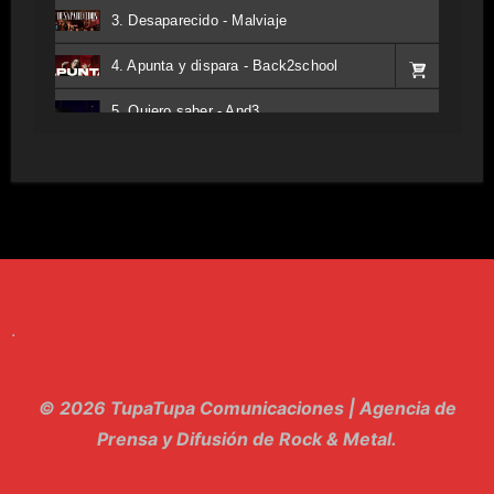
3. Desaparecido - Malviaje
4. Apunta y dispara - Back2school
5. Quiero saber - And3
6. Tv - Entreco
7. Perros del Estado - Atestado
8. Singular - Stoner
9. Hasta Siempre - Maskhera
.
10. El Sergio - Los macabritos
11. Metele Bravura - Apolo 7
© 2026 TupaTupa Comunicaciones | Agencia de
12. dolor - Piel
Prensa y Difusión de Rock & Metal.
13. El Poder Del Lado Oscuro - Torre de marfil