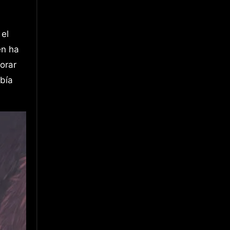
el
en ha
orar
abía