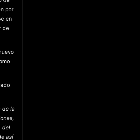
ón por
se en
r de
 nuevo
como
mado
 de la
iones,
 del
de así