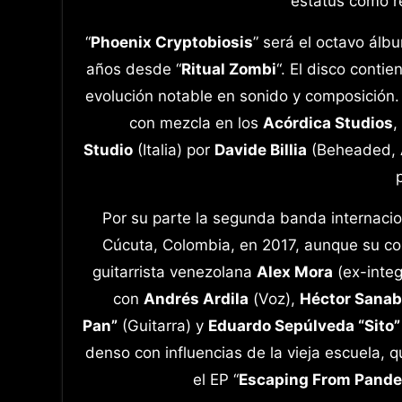
estatus como re
“
Phoenix Cryptobiosis
” será el octavo ál
años desde “
Ritual Zombi
“. El disco cont
evolución notable en sonido y composición.
con mezcla en los
Acórdica Studios
,
Studio
(Italia) por
Davide Billia
(Beheaded, A
Por su parte la segunda banda internaci
Cúcuta, Colombia, en 2017, aunque su c
guitarrista venezolana
Alex Mora
(ex-integ
con
Andrés Ardila
(Voz),
Héctor Sanab
Pan”
(Guitarra) y
Eduardo Sepúlveda “Sito”
denso con influencias de la vieja escuela,
el EP “
Escaping From Pand