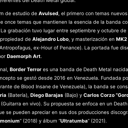
ferentes del Death Metal global.
bum de estudio de
Avulsed
, el primero con temas nuevos
iene once temas que mantienen la esencia de la banda c
 La grabación tuvo lugar entre septiembre y octubre de
 propiedad de
Alejandro Lobo
, y masterización en
MK2
ntropofagus, ex-Hour of Penance). La portada fue di
por
Daemorph Art
.
onal,
Border Terror
es una banda de Death Metal nacida
oncepto se gestó desde 2016 en Venezuela. Fundada po
rante de Blood Insane de Venezuela), la banda se cons
ria
(Batería),
Diego Barajas
(Bajo) y
Carlos Corzo “Gor
(Guitarra en vivo). Su propuesta se enfoca en un Death
 que se pueden apreciar en sus dos producciones discogr
emonium
” (2018) y álbum “
Ultratumba
” (2021).