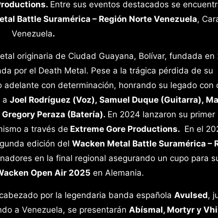
roductions.
Entre sus eventos destacados se encuentr
tal Battle Suramérica – Región Norte Venezuela
, Car
Venezuela
.
tal originaria de Ciudad Guayana, Bolívar, fundada en
da por el Death Metal. Pese a la trágica pérdida de su
o adelante con determinación, honrando su legado con
e a
Joel Rodríguez (Voz), Samuel Duque (Guitarra), M
 Gregory Peraza (Batería).
En 2024 lanzaron su primer 
 mismo a través de
Extreme Gore Productions.
En el 20
egunda edición del
Wacken Metal Battle Suramérica – 
anadores en la final regional asegurando un cupo para s
Wacken Open Air 2025
en Alemania.
abezado por la legendaria banda española
Avulsed
, 
do a Venezuela, se presentarán
Abísmal, Mortyr y Vhi