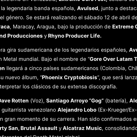
 la legendaria banda española,
Avulsed
, junto a desta
el género. Se estará realizando el sábado 12 de abril d
raca
, Maracay, Aragua, bajo la producción de
Extreme 
nd Producciones
y
Rhyno Producer Life.
era gira sudamericana de los legendarios españoles,
Av
 Metal mundial. Bajo el nombre de “
Gore Over Latam 
en
llegará a cinco países sudamericanos (Colombia, Chil
su nuevo álbum, “
Phoenix Cryptobiosis
“, que será lanz
rpretar los clásicos de su extensa discografía.
Dave Rotten
(Voz),
Santiago Arroyo “Gog”
(batería),
Al
l guitarrista venezolano
Alejandro Lobo
(Ex-Krueger/Ex
n gran momento de su carrera. Han sido confirmados e
rty San, Brutal Assault
y
Alcatraz Music
, consolidand