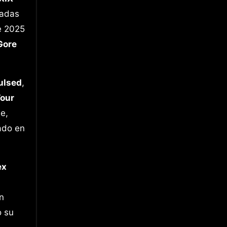
cadas
e 2025
Gore
ulsed
,
Tour
e,
ado en
ex
-
n
o su