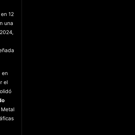
 en 12
on una
 2024,
señada
 en
r el
olidó
do
 Metal
áficas