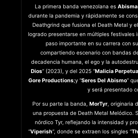
La primera banda venezolana es
Abisma
durante la pandemia y rápidamente se cons
Deathgrind que fusiona el Death Metal y el 
logrado presentarse en múltiples festivale
paso importante en su carrera con su
compartiendo escenario con bandas de 
decadencia humana, el ego y la autodestruc
Dios
” (2023), y del 2025 “
Malicia Perpetu
Gore Productions
;y “
Seres Del Abismo
” qu
y será presentado co
Por su parte la banda,
MorTyr
, originaria
una propuesta de Death Metal Melódico. Su 
nórdico Tyr, reflejando la intensidad y 
“
Viperish
“, donde se extraen los singles “
Th