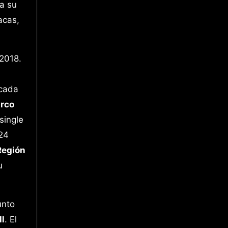
a su
acas,
 2018.
 cada
arco
single
24
Región
u
junto
ll
. El