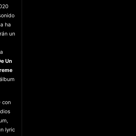
2020
sonido
da ha
rán un
la
De Un
reme
 álbum
0 con
 dios
bum,
n lyric