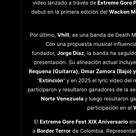
video lanzado a través de
Extreme Gore P
debut en la primera edición del
Wacken Me
Por último,
Vhill
, es una banda de Death Me
Con una propuesta musical influencia
fundador,
Jorge Díaz
, la banda ha seguid
presentación. Su alineación actual incluy
Requena (Guitarra), Omar Zamora (Bajo) y
“
Extinción
” y en 2025 el lyric video del
participaron y resultaron ganadores de la s
Norte Venezuela
y luego resultaron g
participación en el
El
Extreme Gore Fest
XIX Aniversario
enc
a
Border Terror
de Colombia. Representan