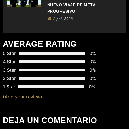
T
NUEVO VIAJE DE METAL
PROGRESIVO
R
Ago 6, 2026
A
D
AVERAGE RATING
A
5 Star
0%
4 Star
0%
S
3 Star
0%
2 Star
0%
1 Star
0%
(Add your review)
DEJA UN COMENTARIO