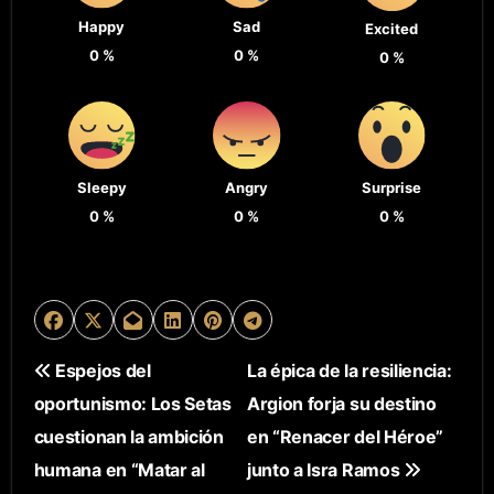
Happy
Sad
Excited
0
%
0
%
0
%
Sleepy
Angry
Surprise
0
%
0
%
0
%
N
Espejos del
La épica de la resiliencia:
oportunismo: Los Setas
Argion forja su destino
A
cuestionan la ambición
en “Renacer del Héroe”
V
humana en “Matar al
junto a Isra Ramos