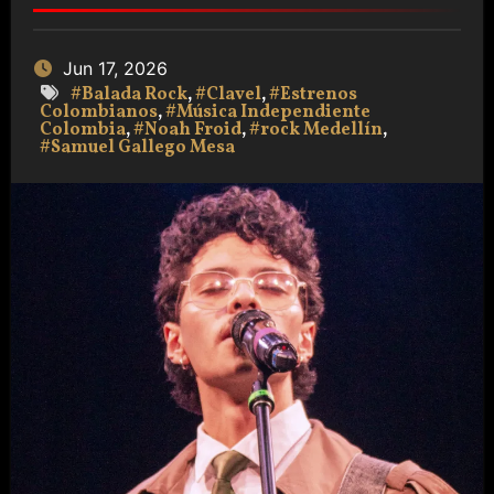
Jun 17, 2026
#Balada Rock
,
#Clavel
,
#Estrenos
Colombianos
,
#Música Independiente
Colombia
,
#Noah Froid
,
#rock Medellín
,
#Samuel Gallego Mesa