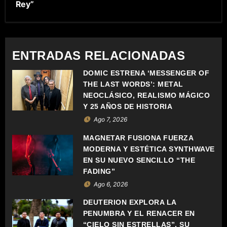
E
Rey”
G
A
ENTRADAS RELACIONADAS
C
DOMIC ESTRENA ‘MESSENGER OF
THE LAST WORDS’: METAL
I
NEOCLÁSICO, REALISMO MÁGICO
Ó
Y 25 AÑOS DE HISTORIA
Ago 7, 2026
N
MAGNETAR FUSIONA FUERZA
D
MODERNA Y ESTÉTICA SYNTHWAVE
EN SU NUEVO SENCILLO “THE
E
FADING”
Ago 6, 2026
E
DEUTERION EXPLORA LA
N
PENUMBRA Y EL RENACER EN
“CIELO SIN ESTRELLAS”, SU