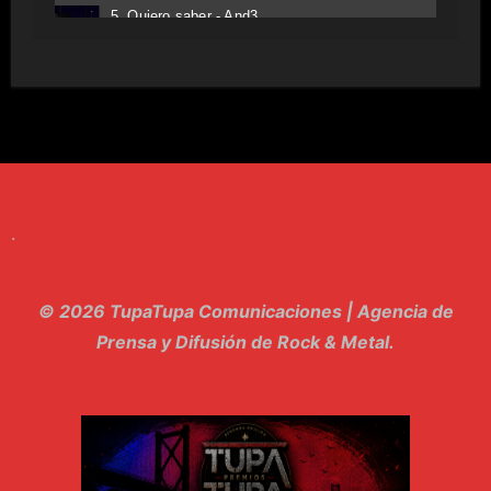
5. Quiero saber - And3
6. Tv - Entreco
7. Perros del Estado - Atestado
8. Singular - Stoner
9. Hasta Siempre - Maskhera
.
10. El Sergio - Los macabritos
11. Metele Bravura - Apolo 7
© 2026 TupaTupa Comunicaciones | Agencia de
12. dolor - Piel
Prensa y Difusión de Rock & Metal.
13. El Poder Del Lado Oscuro - Torre de marfil
14. Llanto en el Cielo - Carmaleon
15. Pachakuti - Pleia