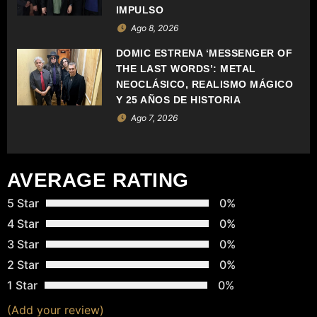
IMPULSO
E
Ago 8, 2026
E
DOMIC ESTRENA ‘MESSENGER OF
THE LAST WORDS’: METAL
N
NEOCLÁSICO, REALISMO MÁGICO
T
Y 25 AÑOS DE HISTORIA
Ago 7, 2026
R
A
AVERAGE RATING
D
5 Star
0%
A
4 Star
0%
3 Star
0%
S
2 Star
0%
1 Star
0%
(Add your review)