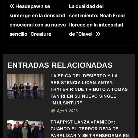
N
Headspawn se
La dualidad del
sumerge en la densidad
sentimiento: Noah Froid
A
emocional con su nuevo
florece en la intensidad
V
sencillo “Creature”
de “Clavel”
E
G
ENTRADAS RELACIONADAS
A
LA ÉPICA DEL DESIERTO Y LA
C
RESISTENCIA LICAN-ANTAY:
THYTER RINDE TRIBUTO A TOMÁS
I
PANIRI EN SU NUEVO SINGLE
“MULSINTUR”
Ó
Ago 9, 2026
N
TRAPPIST LANZA «PÁNICO»:
CUANDO EL TERROR DEJA DE
D
PARALIZAR Y SE TRANSFORMA EN