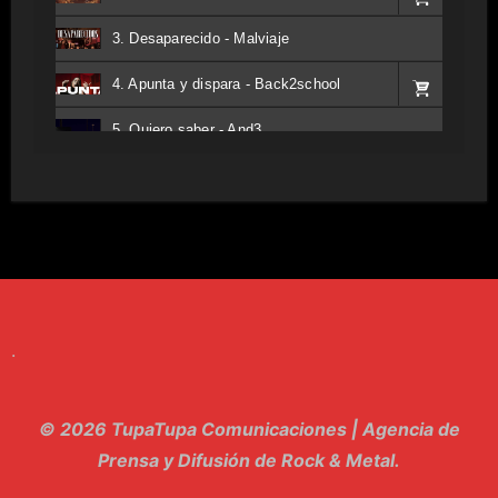
3. Desaparecido - Malviaje
4. Apunta y dispara - Back2school
5. Quiero saber - And3
6. Tv - Entreco
7. Perros del Estado - Atestado
8. Singular - Stoner
9. Hasta Siempre - Maskhera
.
10. El Sergio - Los macabritos
11. Metele Bravura - Apolo 7
© 2026 TupaTupa Comunicaciones | Agencia de
12. dolor - Piel
Prensa y Difusión de Rock & Metal.
13. El Poder Del Lado Oscuro - Torre de marfil