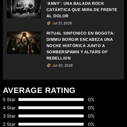
D
‘ANNY’: UNA BALADA ROCK
CATÁRTICA QUE MIRA DE FRENTE
E
AL DOLOR
Jul 31, 2026
E
RITUAL SINFÓNICO EN BOGOTÁ:
N
DIMMU BORGIR ENCABEZA UNA
NOCHE HISTÓRICA JUNTO A
T
SOMBERSPAWN Y ALTARS OF
REBELLION
R
Jul 30, 2026
A
D
AVERAGE RATING
A
5 Star
0%
4 Star
0%
S
3 Star
0%
2 Star
0%