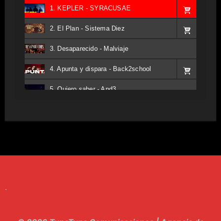
1. KEPLER - SYRACUSAE
2. El Plan - Sistema Diez
3. Desaparecido - Malviaje
4. Apunta y dispara - Back2school
5. Quiero saber - And3
6. Tv - Entreco
7. Perros del Estado - Atestado
8. Singular - Stoner
9. Hasta Siempre - Maskhera
.
10. El Sergio - Los macabritos
11. Metele Bravura - Apolo 7