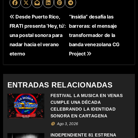
N
Desde Puerto Rico,
“Insidia” desafía las
FRATI presenta ‘Hey, tú’:
barreras: el mensaje
A
una postal sonora para
transformador de la
V
nadar hacia el verano
banda venezolana CG
E
eterno
Project
G
A
ENTRADAS RELACIONADAS
C
FESTIVAL LA MÚSICA EN VENAS
CUMPLE UNA DÉCADA
I
CELEBRANDO LA IDENTIDAD
Ó
SONORA EN CARTAGENA
Ago 3, 2026
N
INDEPENDIENTE 81 ESTRENA