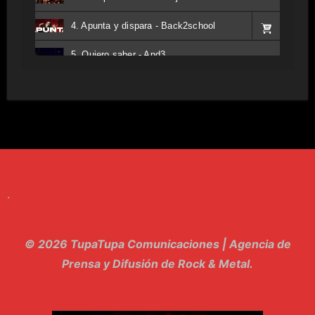
4. Apunta y dispara - Back2school
5. Quiero saber - And3
6. Tv - Entreco
7. Perros del Estado - Atestado
8. Singular - Stoner
9. Hasta Siempre - Maskhera
.
10. El Sergio - Los macabritos
11. Metele Bravura - Apolo 7
© 2026 TupaTupa Comunicaciones | Agencia de
12. dolor - Piel
Prensa y Difusión de Rock & Metal.
13. El Poder Del Lado Oscuro - Torre de marfil
14. Llanto en el Cielo - Carmaleon