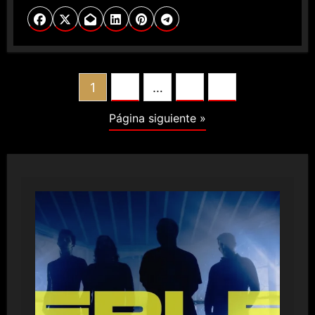
POSTS
1
2
…
4
PAGINATION
Página siguiente »