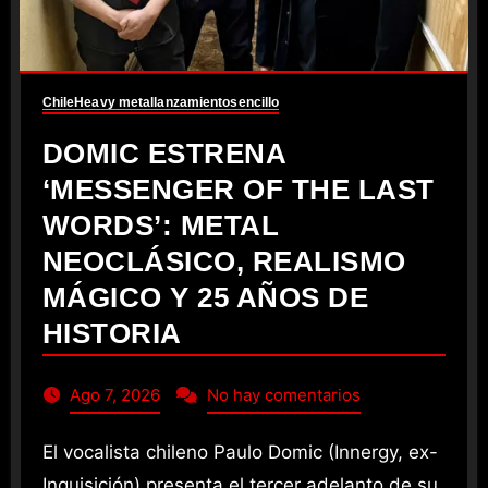
Chile
Heavy metal
lanzamiento
sencillo
DOMIC ESTRENA
‘MESSENGER OF THE LAST
WORDS’: METAL
NEOCLÁSICO, REALISMO
MÁGICO Y 25 AÑOS DE
HISTORIA
Ago 7, 2026
No hay comentarios
El vocalista chileno Paulo Domic (Innergy, ex-
Inquisición) presenta el tercer adelanto de su